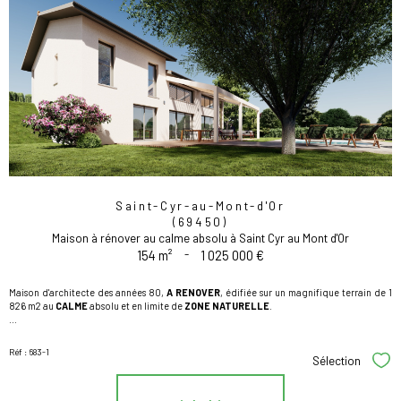
Saint-Cyr-au-Mont-d'Or
(69450)
Maison à rénover au calme absolu à Saint Cyr au Mont d'Or
154 m²
-
1 025 000 €
Maison d'architecte des années 80,
A
RENOVER
,
édifiée sur un magnifique terrain de 1
826 m2 au
CALME
absolu et en limite de
ZONE NATURELLE
.
...
Réf : 683-1
Sélection
Sél