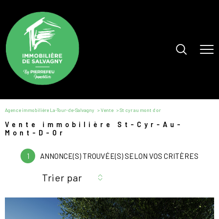
Agence immobilière La-Tour-de-Salvagny
Vente
St cyr au mont d or
Vente immobilière St-Cyr-Au-
Mont-D-Or
1
ANNONCE(S) TROUVÉE(S) SELON VOS CRITÈRES
Trier par