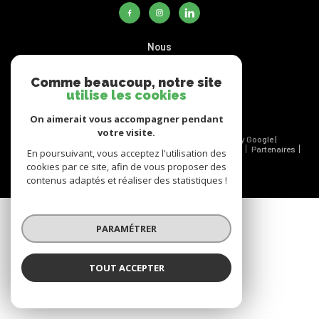
nous
adhérons
Comme beaucoup, notre site
utilise les cookies
On aimerait vous accompagner pendant
votre visite.
© 2026 | Tous droits réservés | Traduction powered by Google |
Nos honoraires
Plan du site
Mentions légales
Admin
Partenaires
En poursuivant, vous acceptez l'utilisation des
Politique RGPD
Cookies
cookies par ce site, afin de vous proposer des
contenus adaptés et réaliser des statistiques !
PARAMÉTRER
TOUT ACCEPTER