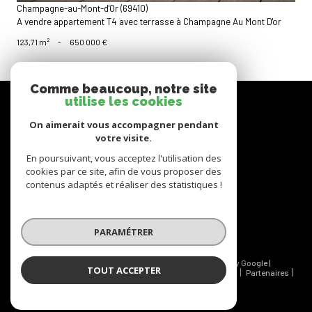
Champagne-au-Mont-d'Or (69410)
A vendre appartement T4 avec terrasse à Champagne Au Mont D'or
123,71 m²
-
650 000 €
Comme beaucoup, notre site
nous
utilise les cookies
suivre
On aimerait vous accompagner pendant
votre visite.
En poursuivant, vous acceptez l'utilisation des
cookies par ce site, afin de vous proposer des
nous
adhérons
contenus adaptés et réaliser des statistiques !
PARAMÉTRER
© 2026 | Tous droits réservés | Traduction powered by Google |
TOUT ACCEPTER
Nos honoraires
Plan du site
Mentions légales
Admin
Partenaires
Politique RGPD
Cookies