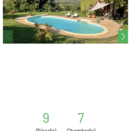
9
7
Pièce(s)
Chambre(s)