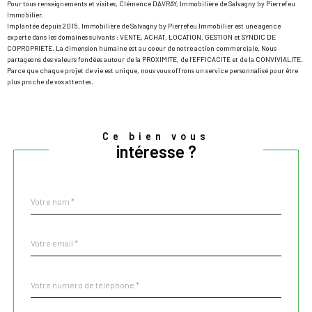
Pour tous renseignements et visites, Clémence DAVRAY, Immobilière de Salvagny by Pierrefeu
Immobilier.
Implantée depuis 2015, Immobilière de Salvagny by Pierrefeu Immobilier est une agence
experte dans les domaines suivants : VENTE, ACHAT, LOCATION, GESTION et SYNDIC DE
COPROPRIETE. La dimension humaine est au coeur de notre action commerciale. Nous
partageons des valeurs fondées autour de la PROXIMITE, de l’EFFICACITE et de la CONVIVIALITE.
Parce que chaque projet de vie est unique, nous vous offrons un service personnalisé pour être
plus proche de vos attentes.
Ce bien vous
intéresse ?
Nom
Fieldset
*
par
défaut
email
*
Téléphone
*