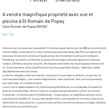
A vendre magnifique propriété avec vue et
piscine à St Romain de Popey
Saint-Romain-de-Popey (69490)
Réf : 701
Comme un air de vacances, à seulement 15 minutes des portes de Lyon via l'A89 et à proximité du
centre-village, venez découvrir cette chaleureuse propriété des années 1970 qui séduira les
amoureux de nature et de tranquilité grâce à son environnement bucolique et verdoyant.
Pensée pour acceuillir une famille, la maison offre de beaux volumes répartis sur plusieurs
niveaux. Édifiée sur sous-sol complet, elle dispose notamment d'un double garage d'environ 40
m², d'une buanderie, d'une chaufferie ainsi que d'une vaste salle de jeux, idéale pour passer
d'agréables moments conviviaux.
Le rez-de-chaussée, ouvert sur la jardin, comprend une entrée accueillante, un spacieux et
lumineux salon/séjour, une cuisine indépendante, deux chambres, dont une suite parentale
avec salle d'eau, et une salle de bains.
Le coin nuit à l'étage possède cinq chambres supplémentaires, accompagnées d'une salle de
bains et d'une salle d'eau, offrant à chacun un espace personnel alliant confort et intimité.
À l'extérieur, le charme opère immédiatement : implantée sur un magnifique terrains clos et
arboré de plus de 2 800 m², la propriété bénéficié d'un cadre paisible et intimiste, propice à la
détente et à la vie au grand air. La piscine vient parfaire cet environnement privilégié, véritable
havre de paix aux portes de Lyon.