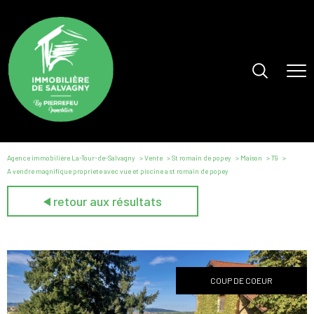
Agence immobilière La-Tour-de-Salvagny
Vente
St romain de popey
Maison
T9
A vendre magnifique propriete avec vue et piscine a st romain de popey
retour aux résultats
COUP DE COEUR