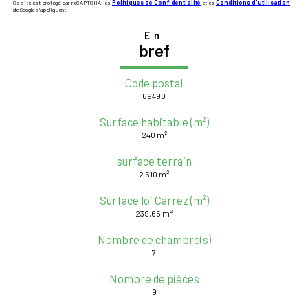
Ce site est protégé par reCAPTCHA, les
Politiques de Confidentialité
et es
Conditions d'utilisation
de Google s'appliquent.
En
bref
Code postal
69490
Surface habitable (m²)
240 m²
surface terrain
2 510 m²
Surface loi Carrez (m²)
239,65 m²
Nombre de chambre(s)
7
Nombre de pièces
9