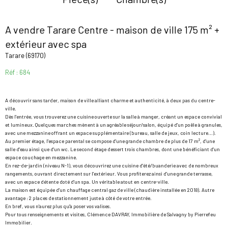
A vendre Tarare Centre - maison de ville 175 m² +
extérieur avec spa
Tarare (69170)
Réf : 684
A découvrir sans tarder, maison de ville alliant charme et authenticité, à deux pas du centre-
ville.
Dès l'entrée, vous trouverez une cuisine ouverte sur la salle à manger, créant un espace convivial
et lumineux. Quelques marches mènent à un agréable séjour/salon, équipé d'un poêle à granules,
avec une mezzanine offrant un espace supplémentaire (bureau, salle de jeux, coin lecture...).
Au premier étage, l'espace parental se compose d'une grande chambre de plus de 17 m², d'une
salle d'eau ainsi que d'un wc. Le second étage dessert trois chambres, dont une bénéficiant d'un
espace couchage en mezzanine.
En rez-de-jardin (niveau N-1), vous découvrirez une cuisine d'été/buanderie avec de nombreux
rangements, ouvrant directement sur l'extérieur. Vous profiterez ainsi d'une grande terrasse,
avec un espace détente doté d'un spa. Un véritable atout en centre-ville.
La maison est équipée d'un chauffage central gaz de ville (chaudière installée en 2018). Autre
avantage : 2 places de stationnement juste à côté de votre entrée.
En bref, vous n'aurez plus qu'à poser vos valises.
Pour tous renseignements et visites, Clémence DAVRAY, Immobilière de Salvagny by Pierrefeu
Immobilier.