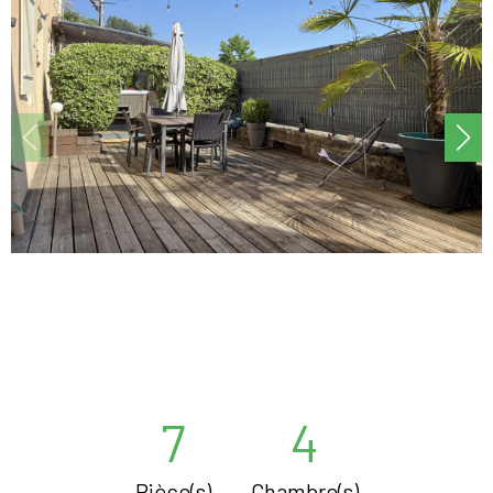
7
4
Pièce(s)
Chambre(s)