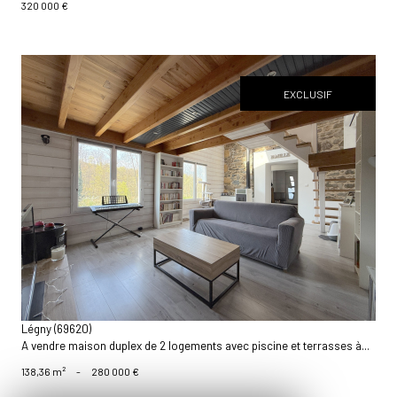
320 000 €
EXCLUSIF
voir le bien
Légny (69620)
A vendre maison duplex de 2 logements avec piscine et terrasses à...
138,36 m²
-
280 000 €