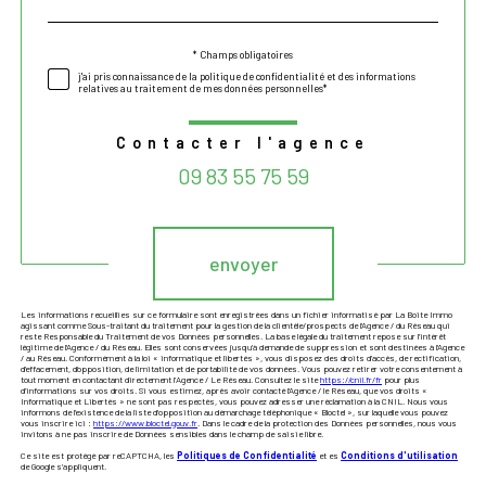
défaut
* Champs obligatoires
Validation
j'ai pris connaissance de la politique de confidentialité et des informations
relatives au traitement de mes données personnelles*
Contacter l'agence
09 83 55 75 59
Validation
envoyer
Les informations recueillies sur ce formulaire sont enregistrées dans un fichier informatisé par La Boite Immo
agissant comme Sous-traitant du traitement pour la gestion de la clientèle/prospects de l'Agence / du Réseau qui
reste Responsable du Traitement de vos Données personnelles. La base légale du traitement repose sur l'intérêt
légitime de l'Agence / du Réseau. Elles sont conservées jusqu'à demande de suppression et sont destinées à l'Agence
/ au Réseau. Conformément à la loi « informatique et libertés », vous disposez des droits d’accès, de rectification,
d’effacement, d’opposition, de limitation et de portabilité de vos données. Vous pouvez retirer votre consentement à
tout moment en contactant directement l’Agence / Le Réseau. Consultez le site
https://cnil.fr/fr
pour plus
d’informations sur vos droits. Si vous estimez, après avoir contacté l'Agence / le Réseau, que vos droits «
Informatique et Libertés » ne sont pas respectés, vous pouvez adresser une réclamation à la CNIL. Nous vous
informons de l’existence de la liste d'opposition au démarchage téléphonique « Bloctel », sur laquelle vous pouvez
vous inscrire ici :
https://www.bloctel.gouv.fr
. Dans le cadre de la protection des Données personnelles, nous vous
invitons à ne pas inscrire de Données sensibles dans le champ de saisie libre.
Ce site est protégé par reCAPTCHA, les
Politiques de Confidentialité
et es
Conditions d'utilisation
de Google s'appliquent.