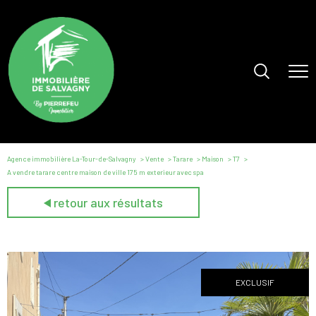
Agence immobilière La-Tour-de-Salvagny
Vente
Tarare
Maison
T7
A vendre tarare centre maison de ville 175 m exterieur avec spa
retour aux résultats
EXCLUSIF