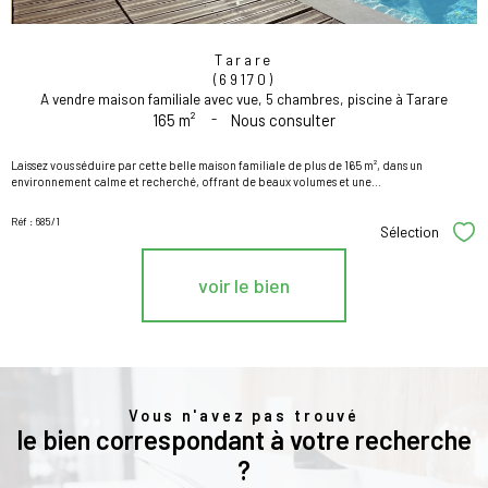
Tarare
(69170)
A vendre maison familiale avec vue, 5 chambres, piscine à Tarare
165 m²
-
Nous consulter
Laissez vous séduire par cette belle maison familiale de plus de 165 m², dans un
environnement calme et recherché, offrant de beaux volumes et une...
Réf : 685/1
Sélection
Sél
voir le bien
Vous n'avez pas trouvé
le bien correspondant à votre recherche
?