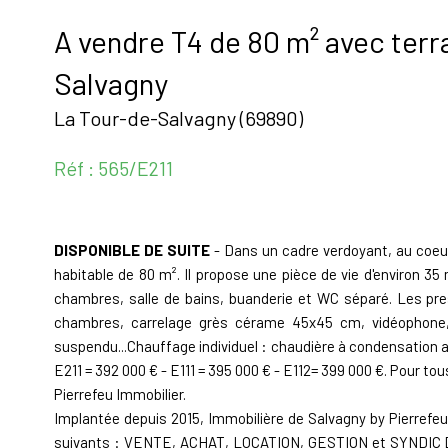
A vendre T4 de 80 m² avec terr
Salvagny
La Tour-de-Salvagny (69890)
Réf : 565/E211
DISPONIBLE DE SUITE
- Dans un cadre verdoyant, au coeur
habitable de 80 m². Il propose une pièce de vie d'environ 3
chambres, salle de bains, buanderie et WC séparé. Les pre
chambres, carrelage grès cérame 45x45 cm, vidéophone,
suspendu...Chauffage individuel : chaudière à condensation a
E211 = 392 000 € - E111 = 395 000 € - E112= 399 000 €. Pour 
Pierrefeu Immobilier.
Implantée depuis 2015, Immobilière de Salvagny by Pierrefe
suivants : VENTE, ACHAT, LOCATION, GESTION et SYNDIC 