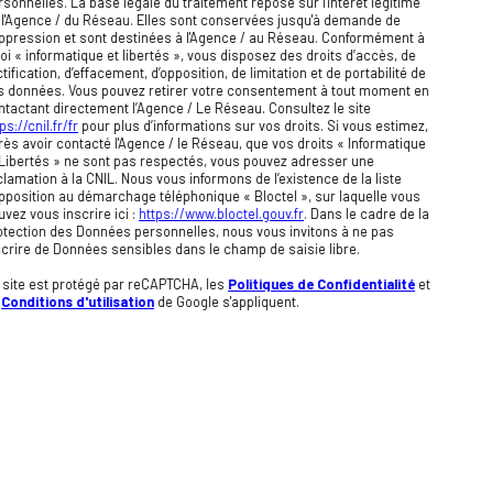
rsonnelles. La base légale du traitement repose sur l'intérêt légitime
 l'Agence / du Réseau. Elles sont conservées jusqu'à demande de
ppression et sont destinées à l'Agence / au Réseau. Conformément à
 loi « informatique et libertés », vous disposez des droits d’accès, de
tification, d’effacement, d’opposition, de limitation et de portabilité de
s données. Vous pouvez retirer votre consentement à tout moment en
ntactant directement l’Agence / Le Réseau. Consultez le site
ps://cnil.fr/fr
pour plus d’informations sur vos droits. Si vous estimez,
rès avoir contacté l'Agence / le Réseau, que vos droits « Informatique
 Libertés » ne sont pas respectés, vous pouvez adresser une
clamation à la CNIL. Nous vous informons de l’existence de la liste
opposition au démarchage téléphonique « Bloctel », sur laquelle vous
uvez vous inscrire ici :
https://www.bloctel.gouv.fr
. Dans le cadre de la
otection des Données personnelles, nous vous invitons à ne pas
scrire de Données sensibles dans le champ de saisie libre.
 site est protégé par reCAPTCHA, les
Politiques de Confidentialité
et
s
Conditions d'utilisation
de Google s'appliquent.