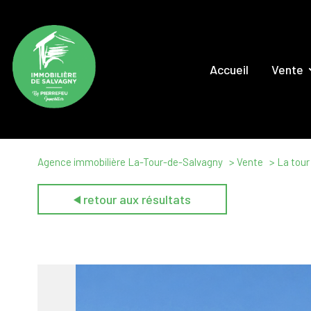
Accueil
Vente
Maison
Appartem
Locaux Comm
Agence immobilière La-Tour-de-Salvagny
Vente
La tour
Terrai
retour aux résultats