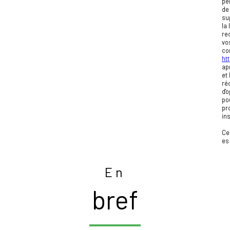
pe
de
su
la
rec
vo
co
htt
ap
et
ré
d'
po
pr
in
Ce
e
En
bref