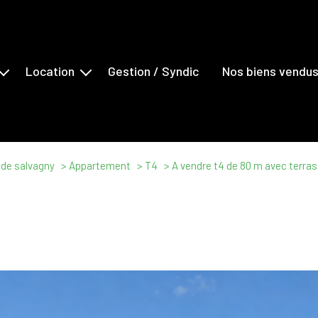
Location
Gestion / Syndic
Nos biens vendu
s
Maisons
ents
Appartements
erciaux
Locaux Commerciaux
 de salvagny
Appartement
T4
A vendre t4 de 80 m avec terrass
ns