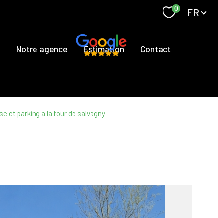
Langue
0
FR
s
Notre agence
Estimation
Contact
e et parking a la tour de salvagny