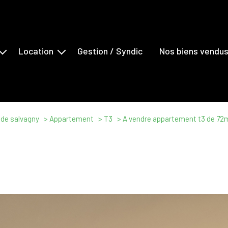
Location
Gestion / Syndic
Nos biens vendu
s
Maisons
ents
Appartements
erciaux
Locaux Commerciaux
 de salvagny
Appartement
T3
A vendre appartement t3 de 72m
ns