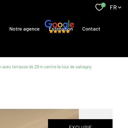
Langue
0
FR
s
Notre agence
Estimation
Contact
 avec terrasse de 29 m centre la tour de salvagny
EXCLUSIF