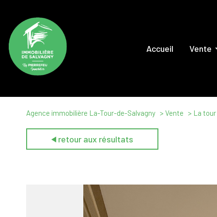
Accueil
Vente
Maison
Appartem
Locaux Comm
Agence immobilière La-Tour-de-Salvagny
Vente
La tour
Terrai
retour aux résultats