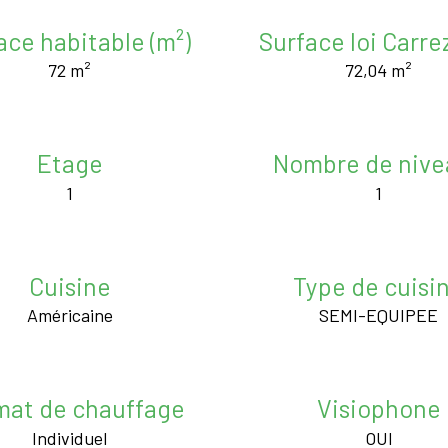
ace habitable (m²)
Surface loi Carrez
72 m²
72,04 m²
Etage
Nombre de nive
1
1
Cuisine
Type de cuisi
Américaine
SEMI-EQUIPEE
mat de chauffage
Visiophone
Individuel
OUI