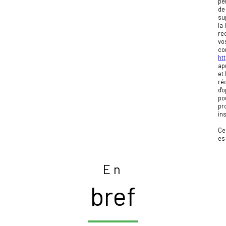
pe
de
su
la
rec
vo
co
htt
ap
et
ré
d'
po
pr
in
Ce
e
En
bref