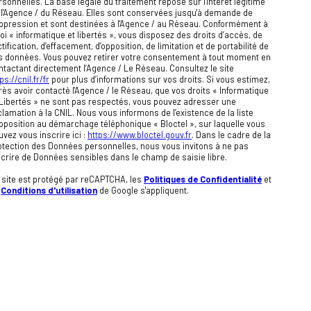
rsonnelles. La base légale du traitement repose sur l'intérêt légitime
 l'Agence / du Réseau. Elles sont conservées jusqu'à demande de
ppression et sont destinées à l'Agence / au Réseau. Conformément à
 loi « informatique et libertés », vous disposez des droits d’accès, de
tification, d’effacement, d’opposition, de limitation et de portabilité de
s données. Vous pouvez retirer votre consentement à tout moment en
ntactant directement l’Agence / Le Réseau. Consultez le site
ps://cnil.fr/fr
pour plus d’informations sur vos droits. Si vous estimez,
rès avoir contacté l'Agence / le Réseau, que vos droits « Informatique
 Libertés » ne sont pas respectés, vous pouvez adresser une
clamation à la CNIL. Nous vous informons de l’existence de la liste
opposition au démarchage téléphonique « Bloctel », sur laquelle vous
uvez vous inscrire ici :
https://www.bloctel.gouv.fr
. Dans le cadre de la
otection des Données personnelles, nous vous invitons à ne pas
scrire de Données sensibles dans le champ de saisie libre.
 site est protégé par reCAPTCHA, les
Politiques de Confidentialité
et
s
Conditions d'utilisation
de Google s'appliquent.