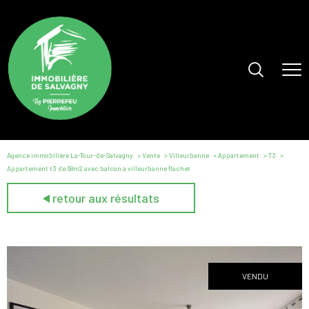
Agence immobilière La-Tour-de-Salvagny
Vente
Villeurbanne
Appartement
T3
Appartement t3 de 68m2 avec balcon a villeurbanne flachet
retour aux résultats
VENDU