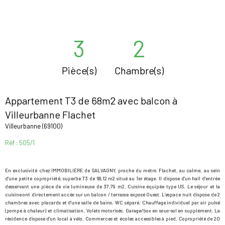
3
2
Pièce(s)
Chambre(s)
Appartement T3 de 68m2 avec balcon à
Villeurbanne Flachet
Villeurbanne (69100)
Réf : 505/1
En exclusivité chez IMMOBILIÈRE de SALVAGNY, proche du métro Flachet, au calme, au sein
d'une petite copropriété, superbe T3 de 68,12 m2 situé au 1er étage. Il dispose d'un hall d'entrée
desservant une pièce de vie lumineuse de 37,79 m2. Cuisine équipée type US. Le séjour et la
cuisine ont directement accès sur un balcon / terrasse exposé Ouest. L'espace nuit dispose de 2
chambres avec placards et d'une salle de bains. WC séparé. Chauffage individuel par air pulsé
(pompe à chaleur) et climatisation. Volets motorisés. Garage/box en sous-sol en supplément. La
résidence dispose d'un local à vélo. Commerces et écoles accessibles à pied. Copropriété de 20