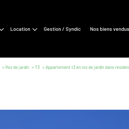
Location
Gestion / Syndic
Nos biens vendu
s
Maisons
ents
Appartements
erciaux
Locaux Commerciaux
Rez de jardin
T3
Appartement t3 en rez de jardin dans residenc
ns