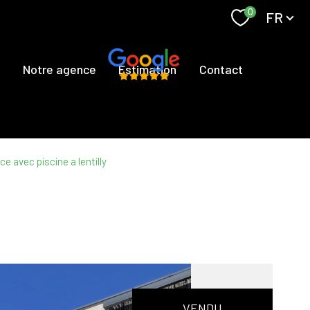
Langue
0
FR
s
Notre agence
Estimation
Contact
e avec piscine a lentilly
VENDU