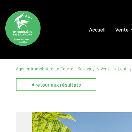
Accueil
Vente
Maison
Appartem
Locaux Comm
Agence immobilière La-Tour-de-Salvagny
Vente
Lentilly
Terrai
retour aux résultats