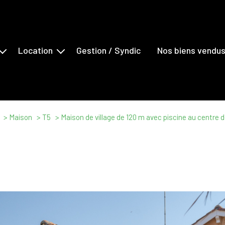
Location
Gestion / Syndic
Nos biens vendu
s
Maisons
ents
Appartements
erciaux
Locaux Commerciaux
Maison
T5
Maison de village de 120 m avec piscine au centre de
ns