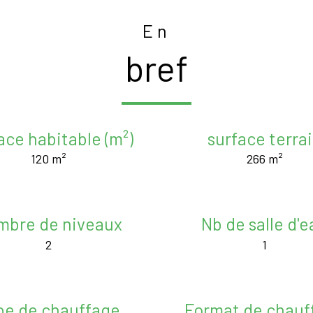
En
bref
ace habitable (m²)
surface terra
120 m²
266 m²
mbre de niveaux
Nb de salle d'e
2
1
pe de chauffage
Format de chauf