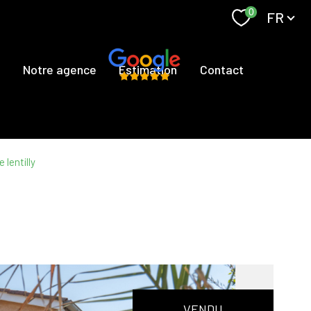
Langue
0
FR
s
Notre agence
Estimation
Contact
 lentilly
VENDU