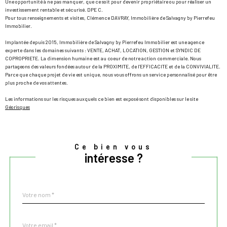
Une opportunité à ne pas manquer, que ce soit pour devenir propriétaire ou pour réaliser un
investissement rentable et sécurisé. DPE C.
Pour tous renseignements et visites, Clémence DAVRAY, Immobilière de Salvagny by Pierrefeu
Immobilier.
Implantée depuis 2015, Immobilière de Salvagny by Pierrefeu Immobilier est une agence
experte dans les domaines suivants : VENTE, ACHAT, LOCATION, GESTION et SYNDIC DE
COPROPRIETE. La dimension humaine est au coeur de notre action commerciale. Nous
partageons des valeurs fondées autour de la PROXIMITE, de l’EFFICACITE et de la CONVIVIALITE.
Parce que chaque projet de vie est unique, nous vous offrons un service personnalisé pour être
plus proche de vos attentes.
Les informations sur les risques auxquels ce bien est exposé sont disponibles sur le site
Géorisques
Ce bien vous
intéresse ?
Nom
Fieldset
*
par
défaut
email
*