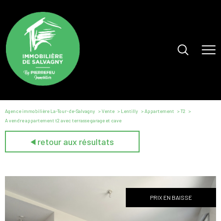
Agence immobilière La-Tour-de-Salvagny
Vente
Lentilly
Appartement
T2
A vendre appartement t2 avec terrasse garage et cave
retour aux résultats
PRIX EN BAISSE