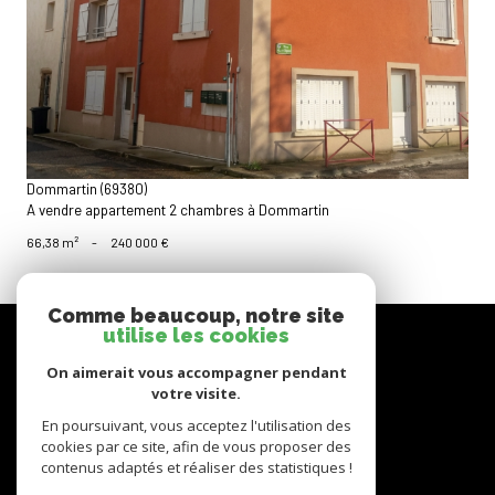
voir le bien
Dommartin (69380)
A vendre appartement 2 chambres à Dommartin
66,38 m²
-
240 000 €
Comme beaucoup, notre site
nous
utilise les cookies
suivre
On aimerait vous accompagner pendant
votre visite.
En poursuivant, vous acceptez l'utilisation des
cookies par ce site, afin de vous proposer des
nous
adhérons
contenus adaptés et réaliser des statistiques !