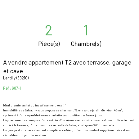
2
1
Pièce(s)
Chambre(s)
A vendre appartement T2 avec terrasse, garage
et cave
Lentilly (69210)
Réf : 687-1
Idéal premier achat ou investissement locatif !
Immobilière de Salvagny vous propose ce charmant T2 en rez-de-jardin d’environ 45 m²,
agrémenté d’une agréable terrasse parfaite pour profiter des beaux jours.
L’appartement se compose d’une entrée, d’un séjour avec cuisine ouverte donnant directement
accès à la terrasse, d’une chambre avec salle de bains, ainsi qu'un WC/buanderie.
Un garage et une cave viennent compléter ce bien, offrant un confort supplémentaire et un
véritable atout pour la location.