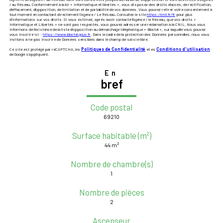
/ au Réseau. Conformément à la loi « informatique et libertés », vous disposez des droits d’accès, de rectification,
d’effacement, d’opposition, de limitation et de portabilité de vos données. Vous pouvez retirer votre consentement à
tout moment en contactant directement l’Agence / Le Réseau. Consultez le site
https://cnil.fr/fr
pour plus
d’informations sur vos droits. Si vous estimez, après avoir contacté l'Agence / le Réseau, que vos droits «
Informatique et Libertés » ne sont pas respectés, vous pouvez adresser une réclamation à la CNIL. Nous vous
informons de l’existence de la liste d'opposition au démarchage téléphonique « Bloctel », sur laquelle vous pouvez
vous inscrire ici :
https://www.bloctel.gouv.fr
. Dans le cadre de la protection des Données personnelles, nous vous
invitons à ne pas inscrire de Données sensibles dans le champ de saisie libre.
Ce site est protégé par reCAPTCHA, les
Politiques de Confidentialité
et es
Conditions d'utilisation
de Google s'appliquent.
En
bref
Code postal
69210
Surface habitable (m²)
44 m²
Nombre de chambre(s)
1
Nombre de pièces
2
Ascenseur