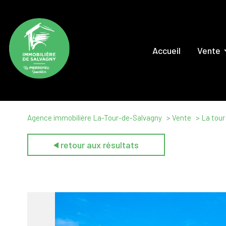
Accueil
Vente
Maison
Appartem
Locaux Comm
Agence immobilière La-Tour-de-Salvagny
Vente
La tour
Terrai
retour aux résultats