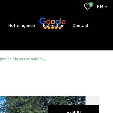
Langue
0
FR
s
Notre agence
Estimation
Contact
piscine a la tour de salvagny
VENDU