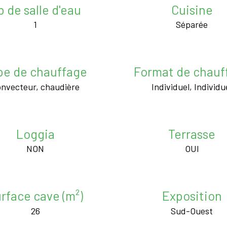
b de salle d'eau
Cuisine
1
Séparée
pe de chauffage
Format de chauf
nvecteur, chaudière
Individuel, Individu
Loggia
Terrasse
NON
OUI
rface cave (m²)
Exposition
26
Sud-Ouest