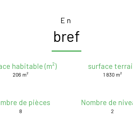
En
bref
ace habitable (m²)
surface terra
206 m²
1 830 m²
mbre de pièces
Nombre de nive
8
2