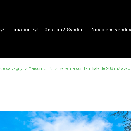
Location
Gestion / Syndic
Nos biens vendu
s
Maisons
ents
Appartements
erciaux
Locaux Commerciaux
 de salvagny
Maison
T8
Belle maison familiale de 206 m2 avec 
ns