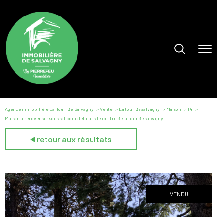
Agence immobilière La-Tour-de-Salvagny
Vente
La tour de salvagny
Maison
T4
Maison a renover sur sous sol complet dans le centre de la tour de salvagny
retour aux résultats
VENDU