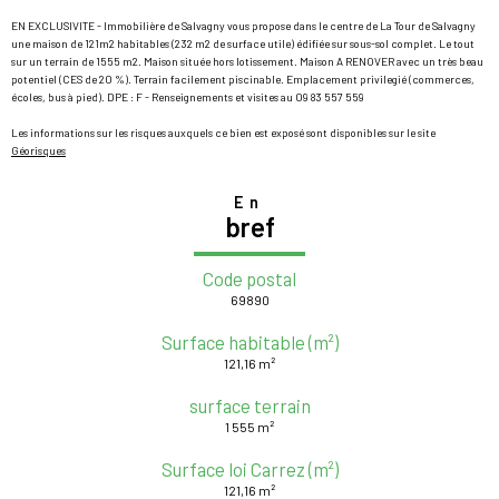
EN EXCLUSIVITE - Immobilière de Salvagny vous propose dans le centre de La Tour de Salvagny
une maison de 121m2 habitables (232 m2 de surface utile) édifiée sur sous-sol complet. Le tout
sur un terrain de 1555 m2. Maison située hors lotissement. Maison A RENOVER avec un très beau
potentiel (CES de 20 %). Terrain facilement piscinable. Emplacement privilegié (commerces,
écoles, bus à pied). DPE : F - Renseignements et visites au 09 83 557 559
Les informations sur les risques auxquels ce bien est exposé sont disponibles sur le site
Géorisques
En
bref
Code postal
69890
Surface habitable (m²)
121,16 m²
surface terrain
1 555 m²
Surface loi Carrez (m²)
121,16 m²