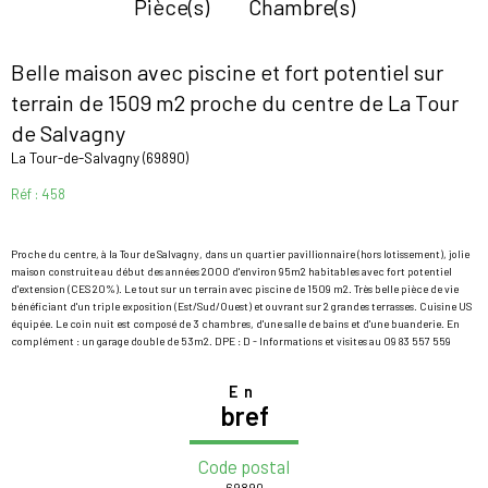
Pièce(s)
Chambre(s)
Belle maison avec piscine et fort potentiel sur
terrain de 1509 m2 proche du centre de La Tour
de Salvagny
La Tour-de-Salvagny (69890)
Réf : 458
Proche du centre, à la Tour de Salvagny, dans un quartier pavillionnaire (hors lotissement), jolie
maison construite au début des années 2000 d'environ 95m2 habitables avec fort potentiel
d'extension (CES 20%). Le tout sur un terrain avec piscine de 1509 m2. Très belle pièce de vie
bénéficiant d'un triple exposition (Est/Sud/Ouest) et ouvrant sur 2 grandes terrasses. Cuisine US
équipée. Le coin nuit est composé de 3 chambres, d'une salle de bains et d'une buanderie. En
complément : un garage double de 53m2. DPE : D - Informations et visites au 09 83 557 559
En
bref
Code postal
69890