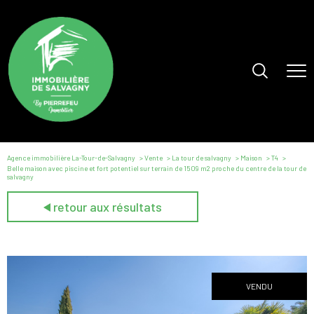
Agence immobilière La-Tour-de-Salvagny
Vente
La tour de salvagny
Maison
T4
Belle maison avec piscine et fort potentiel sur terrain de 1509 m2 proche du centre de la tour de
salvagny
retour aux résultats
VENDU