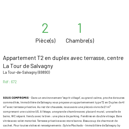
2
1
Pièce(s)
Chambre(s)
Appartement T2 en duplex avec terrasse, centre
La Tour de Salvagny
La Tour-de-Salvagny (69890)
Réf : 672
SOUS COMPROMIS
- Dans un environnement "esprit village", au grand calme, proche de toutes
commodités, Immobilière de Salvagny vous propose un appartemement type T2 en Duplex de 41
m² avec terrasse privative. Au rez-de-chaussée, nous avons une pièce à vivre de 21 m²
comprenant une cuisine US. A l'étage, une grande chambre avec placard mural, une salle de
bains, WC séparé. Vendu avec le bien : une place de parking. Fenêtres en double vitrage. Baie
vitrée avec volet motorisé. Terrasse privative avec store banne. Beaucoup de charme et de
cachet. Pour toutes visites et renseignements : Sylvie Machado - Immobilière de Salvagny by