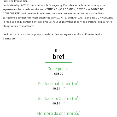
Pierrefeu Immobilier.
Implantée depuis 2015, Immobilière de Salvagny by Pierrefeu Immobilier est une agence
experte dans les domaines suivants : VENTE, ACHAT, LOCATION, GESTION et SYNDIC DE
COPROPRIETE. La dimension humaine est au coeur de notre action commerciale. Nous
partageons des valeurs fondées autour de la PROXIMITE, de l'EFFICACITE et de la CONVIVIALITE.
Parce que chaque projet de vie est unique, nous vous offrons un service personnalisé pour être
plus proche de vos attentes.
Les informations sur les risques auxquels ce bien est exposé sont disponibles sur le site
Géorisques
En
bref
Code postal
69890
Surface habitable (m²)
40,94 m²
Surface loi Carrez (m²)
40,94 m²
Nombre de chambre(s)