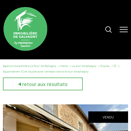
Agence immobilière La-Tour-de-Salvagny
Vente
La tour de salvagny
Duplex
T2
Appartement t2 en duplex avec terrasse centre la tour de salvagny
retour aux résultats
VENDU