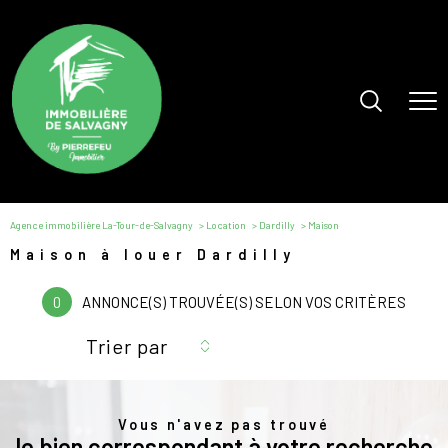
Agence immobilière La-Tour-de-Salvagny
Location
Dardilly
Maison
Maison à louer Dardilly
0
ANNONCE(S) TROUVÉE(S) SELON VOS CRITÈRES
Trier par
Vous n'avez pas trouvé
le bien correspondant à votre recherche